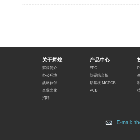
关于辉煌
产品中心
辉煌简介
FPC
办公环境
软硬结合板
战略伙伴
铝基板 MCPCB
企业文化
PCB
招聘
E-mail: h