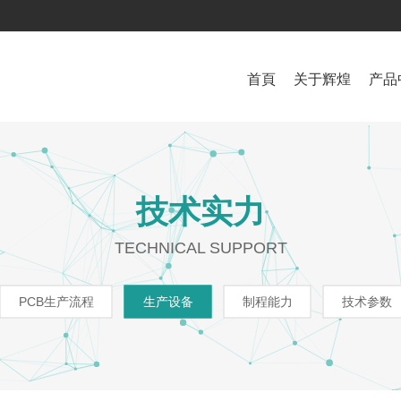
首頁
关于辉煌
产品
辉煌简介
PCB生产流程
FPC
办公环境
检测设备
公司新闻
生产设备
铝基板 MCPCB
战略伙伴
品质管理
行业新闻
制程能力
企业文化
PCB
技术参数
招聘
技术实力
TECHNICAL SUPPORT
PCB生产流程
生产设备
制程能力
技术参数