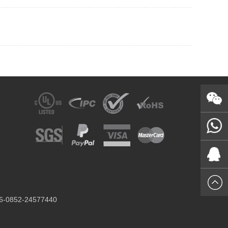
Wechat
+86-
131470
黄小姐
6-0852-24577440