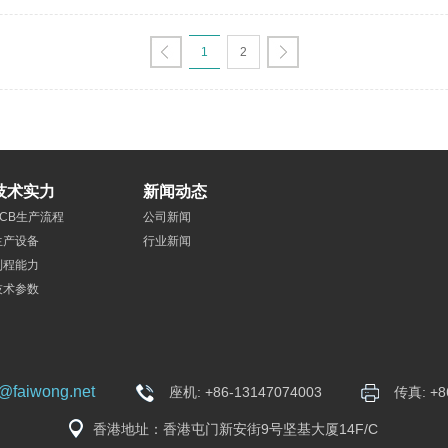
1
2
技术实力
新闻动态
PCB生产流程
公司新闻
生产设备
行业新闻
制程能力
技术参数
h@faiwong.net
座机: +86-13147074003
传真: +8
香港地址：香港屯门新安街9号坚基大厦14F/C