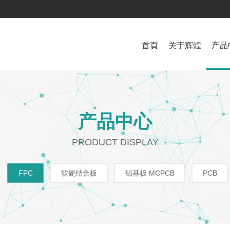
首頁
关于辉煌
产品
辉煌简介
PCB生产流程
FPC
办公环境
检测设备
公司新闻
生产设备
铝基板 MCPCB
战略伙伴
品质管理
行业新闻
制程能力
企业文化
PCB
技术参数
招聘
产品中心
PRODUCT DISPLAY
FPC
软硬结合板
铝基板 MCPCB
PCB